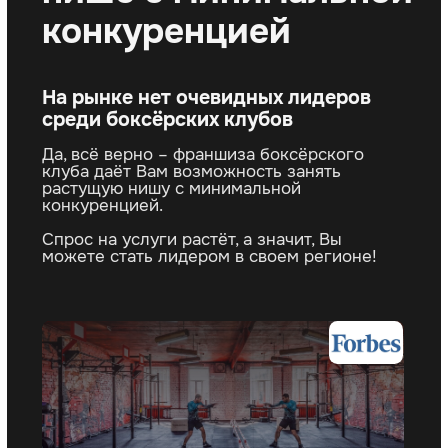
в индустрии спорта
партнеров, 10
и фитнеса
в СНГ
2 000
ERP
обученных управляющих,
собственная
тренеров, менеджеров
система
1 000 000
довольных клиентов в клубах
наших партнёров
Франшизе боксёрского
клуба присвоен
наивысший рейтинговый
индекс