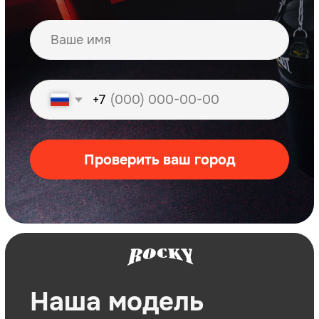
Автоматизированный
и структурный
бизнес
Готовая управленческая отчетность
(таблицы, P&L, Cash Flow)
Регламенты и все формы
отчетности
Помогаем внедрить CRM и
эффективно работать с базой
клиентов
Франшиза, с
которой ты будешь
зарабатывать
— БЕЗ опыта работы в данной нише
— С поддержкой наших специалистов
— С клиентами и заполняемостью уже с
первого месяца