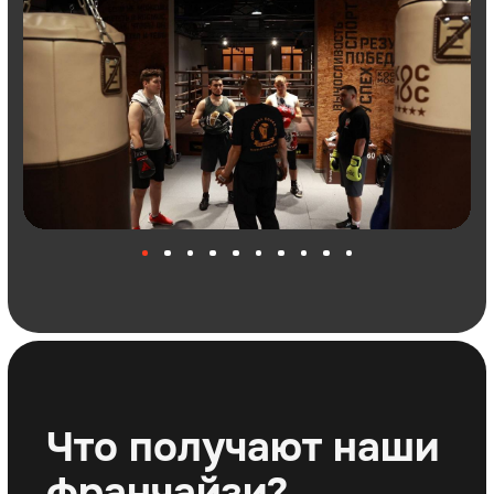
клиентов
Самый посещаемый
✓
сайт в нише
Самый популярный запрос на
✓
Яндекс Картах и 2Gis
Ведем социальные сети всех
✓
точек (бесплатно)