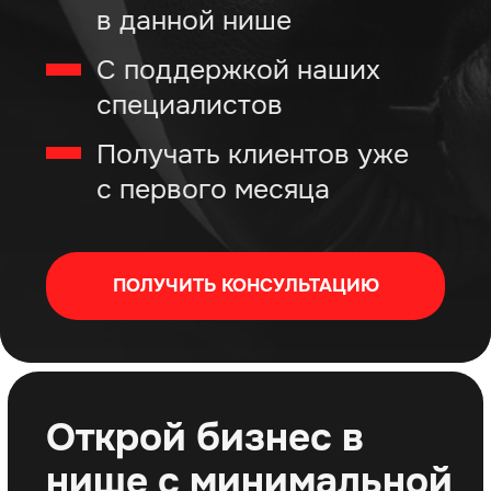
Тренд на здоровый образ жизни
набирает обороты
3%
8,3%
>1,5
млн. руб/мес
ежегодный прирост
рост популярности
средняя прибыль
занимающихся
силовых тренировок
наших боксёрских
спортом
клубов
ПОЛУЧИТЬ КОНСУЛЬТАЦИЮ
О нас
20 лет
70+