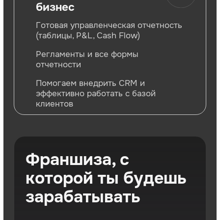
Что получают наши
франчайзи?
Качественный
маркетинг под ключ
привлекаем клиентов
с первого дня
Продуманная CRM
система
автоматизация работы
и удобная аналитика
Доступ к базе