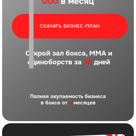
единоборств за
30
дней
Полная окупаемость бизнеса
в боксе от
6
месяцев
Только до конца ноября
- дарим 200 000р на
развитие Вашего
будущего клуба.
Успейте узнать условия по открытию