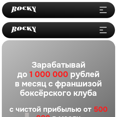
Зарабатывай
до
1 000 000
рублей
в месяц с франшизой
боксёрского клуба
с чистой прибылью от
500
000
в месяц
СКАЧАТЬ БИЗНЕС-ПЛАН
Открой зал бокса, ММА и