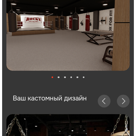
Ваш кастомный
клуб
Дизайн
Ваше индивидуальное название,
брендбук и дизайн-проект
помещения
Срок
от 1 до 4
открытия
месяцев
Стоимость
3 000 000 ₽
наших услуг на
открытие клуба
Чистая прибыль
от 500 000 ₽
в месяц
ПОЛУЧИТЬ БИЗНЕС-ПЛАН
Получаете готовых