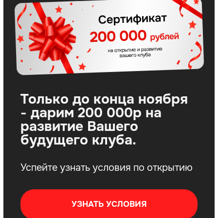
УЗНАТЬ УСЛОВИЯ
Самая прибыльная
франшиза
боксёрского клуба
за 20 лет в
индустрии спорта
Более 70 открытых
боксёрских залов в РФ
и СНГ
Рекорд прибыли клуба —