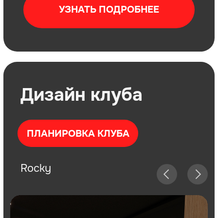
Rocky
Дизайн
Готовый брендбук и дизайн-проект
зала бокса в черно-золотых цветах с
незначительными доработками под
особенности помещения
Срок
от 1 до 4
открытия
месяцев
Стоимость
2 000 000 ₽
наших услуг на
открытие
боксёрского
клуба
Чистая прибыль
от 500 000 ₽
в месяц
ПОЛУЧИТЬ БИЗНЕС-ПЛАН