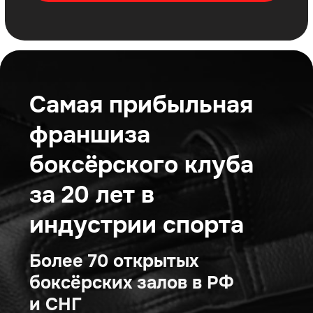
более 3 млн руб./мес.
Рекорд окупаемости – 6
месяцев
Рентабельность – 30%
Франшиза, с которой ты
будешь зарабатывать
БЕЗ опыта работы
в данной нише
С поддержкой наших
специалистов
Получать клиентов уже
с первого месяца
ПОЛУЧИТЬ КОНСУЛЬТАЦИЮ