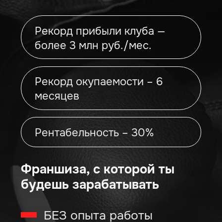
Открой бизнес в
нише с минимальной
конкуренцией
На рынке нет очевидных лидеров
среди боксёрских клубов
Да, всё верно – франшиза боксёрского
клуба даёт Вам возможность занять
растущую нишу с минимальной
конкуренцией.
Спрос на услуги растёт, а значит, Вы
можете стать лидером в своем регионе!